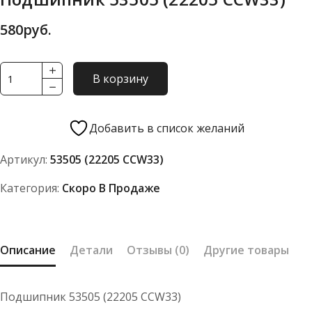
580
руб.
Количество
В корзину
товара
Подшипник
53505
Добавить в список желаний
(22205
Артикул:
53505 (22205 CCW33)
CCW33)
Категория:
Скоро В Продаже
Описание
Детали
Отзывы (0)
Другие товары
Подшипник 53505 (22205 CCW33)