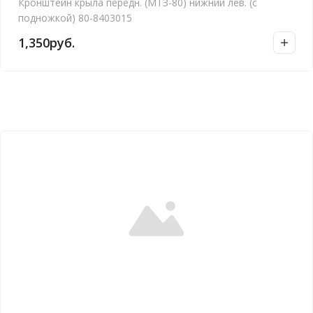
Кронштейн крыла передн. (МТЗ-80) нижний лев. (с
подножкой) 80-8403015
1,350
руб.