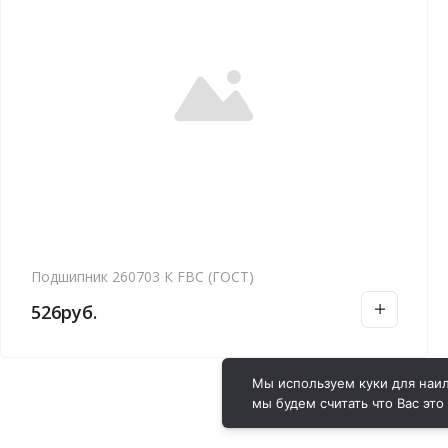
Подшипник 260703 К FBC (ГОСТ)
526
руб.
Мы используем куки для наил
мы будем считать что Вас это