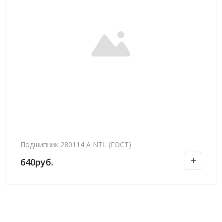
Подшипник 280114 А NTL (ГОСТ)
640
руб.