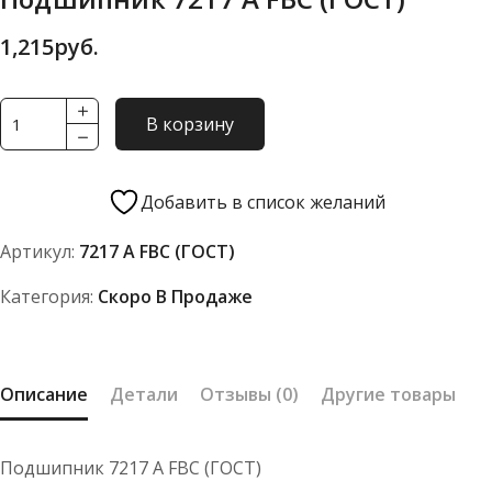
1,215
руб.
Количество
В корзину
товара
Подшипник
7217
Добавить в список желаний
А
Артикул:
7217 А FBC (ГОСТ)
FBC
(ГОСТ)
Категория:
Скоро В Продаже
Описание
Детали
Отзывы (0)
Другие товары
Подшипник 7217 А FBC (ГОСТ)