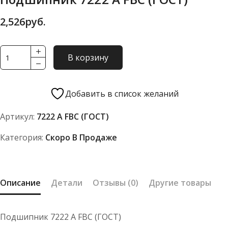
2,526
руб.
Количество
В корзину
товара
Подшипник
7222
Добавить в список желаний
А
Артикул:
7222 А FBC (ГОСТ)
FBC
(ГОСТ)
Категория:
Скоро В Продаже
Описание
Детали
Отзывы (0)
Другие товары
Подшипник 7222 А FBC (ГОСТ)