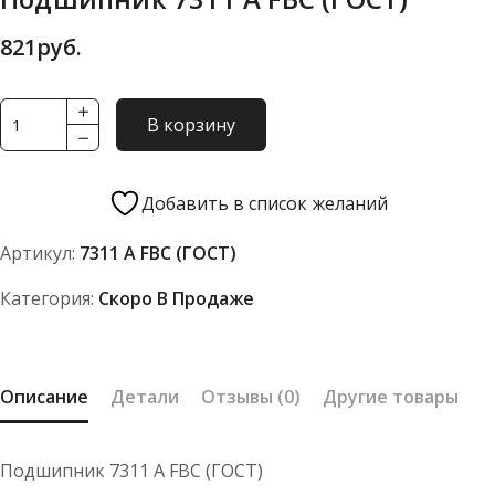
821
руб.
Количество
В корзину
товара
Подшипник
7311
Добавить в список желаний
А
Артикул:
7311 А FBC (ГОСТ)
FBC
(ГОСТ)
Категория:
Скоро В Продаже
Описание
Детали
Отзывы (0)
Другие товары
Подшипник 7311 А FBC (ГОСТ)