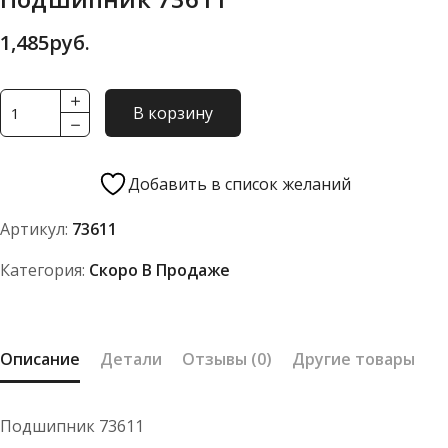
1,485
руб.
Количество
В корзину
товара
Подшипник
73611
Добавить в список желаний
Артикул:
73611
Категория:
Скоро В Продаже
Описание
Детали
Отзывы (0)
Другие товары
Подшипник 73611