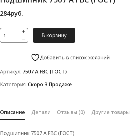
284
руб.
Количество
В корзину
товара
Подшипник
7507
Добавить в список желаний
А
Артикул:
7507 А FBC (ГОСТ)
FBC
(ГОСТ)
Категория:
Скоро В Продаже
Описание
Детали
Отзывы (0)
Другие товары
Подшипник 7507 А FBC (ГОСТ)