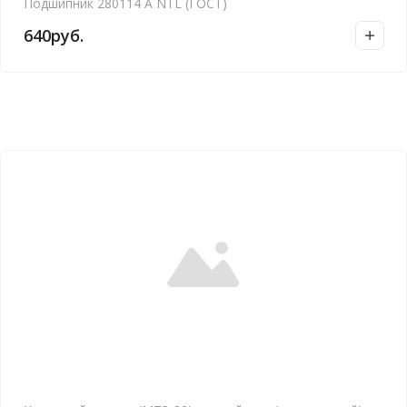
Подшипник 280114 А NTL (ГОСТ)
640
руб.