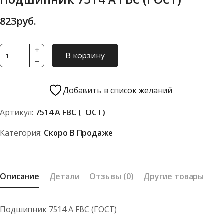
823
руб.
Количество
В корзину
товара
Подшипник
7514
Добавить в список желаний
А
Артикул:
7514 А FBC (ГОСТ)
FBC
(ГОСТ)
Категория:
Скоро В Продаже
Описание
Детали
Отзывы (0)
Другие товары
Подшипник 7514 А FBC (ГОСТ)