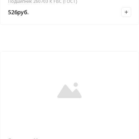
Подшипник 260703 К FBC (ГОСТ)
526
руб.