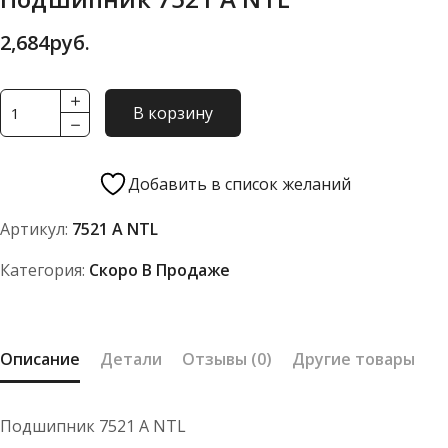
2,684
руб.
Количество
В корзину
товара
Подшипник
7521
Добавить в список желаний
А
Артикул:
7521 А NTL
NTL
Категория:
Скоро В Продаже
Описание
Детали
Отзывы (0)
Другие товары
Подшипник 7521 А NTL