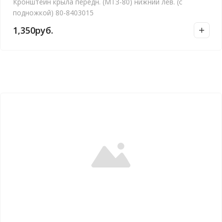
Кронштейн крыла передн. (МТЗ-80) нижний лев. (с
подножкой) 80-8403015
1,350
руб.