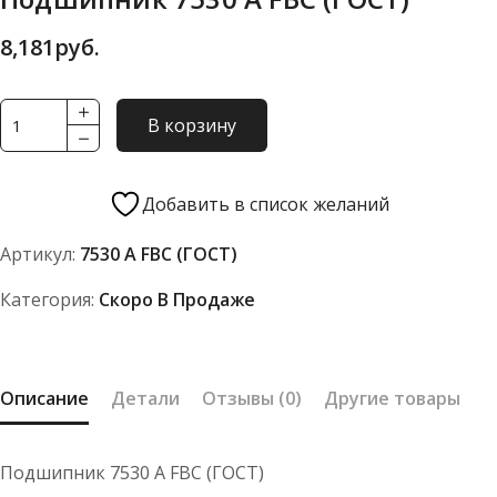
8,181
руб.
Количество
В корзину
товара
Подшипник
7530
Добавить в список желаний
А
Артикул:
7530 А FBC (ГОСТ)
FBC
(ГОСТ)
Категория:
Скоро В Продаже
Описание
Детали
Отзывы (0)
Другие товары
Подшипник 7530 А FBC (ГОСТ)