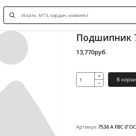
Подшипник 7
13,770
руб.
Количество
В корзи
товара
Подшипник
7536
А
FBC
(ГОСТ)
Артикул:
7536 А FBC (ГО