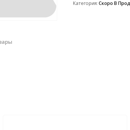
Категория:
Скоро В Про
вары