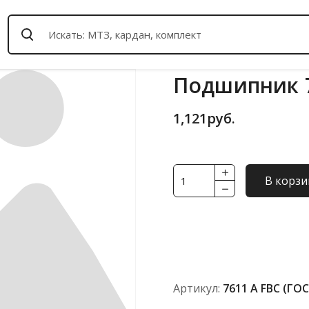
Подшипник 7
1,121
руб.
Количество
В корзи
товара
Подшипник
7611
А
FBC
(ГОСТ)
Артикул:
7611 А FBC (ГО