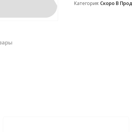
Категория:
Скоро В Про
вары