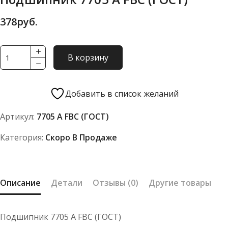
378
руб.
Количество
В корзину
товара
Подшипник
7705
Добавить в список желаний
А
Артикул:
7705 А FBC (ГОСТ)
FBC
(ГОСТ)
Категория:
Скоро В Продаже
Описание
Детали
Отзывы (0)
Другие товары
Подшипник 7705 А FBC (ГОСТ)