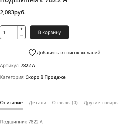
2,083
руб.
Количество
В корзину
товара
Подшипник
7822
Добавить в список желаний
А
Артикул:
7822 А
Категория:
Скоро В Продаже
Описание
Детали
Отзывы (0)
Другие товары
Подшипник 7822 А