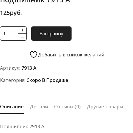
125
руб.
Количество
В корзину
товара
Подшипник
7913
Добавить в список желаний
А
Артикул:
7913 А
Категория:
Скоро В Продаже
Описание
Детали
Отзывы (0)
Другие товары
Подшипник 7913 А