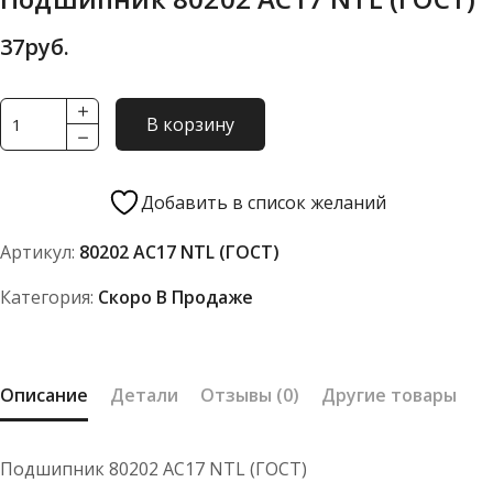
37
руб.
Количество
В корзину
товара
Подшипник
80202
Добавить в список желаний
АС17
Артикул:
80202 АС17 NTL (ГОСТ)
NTL
(ГОСТ)
Категория:
Скоро В Продаже
Описание
Детали
Отзывы (0)
Другие товары
Подшипник 80202 АС17 NTL (ГОСТ)