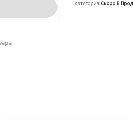
Категория:
Скоро В Про
вары