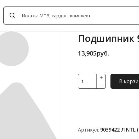
Подшипник 9
13,905
руб.
Количество
В корзи
товара
Подшипник
9039422
Л
NTL
(ГОСТ)
Артикул:
9039422 Л NTL 