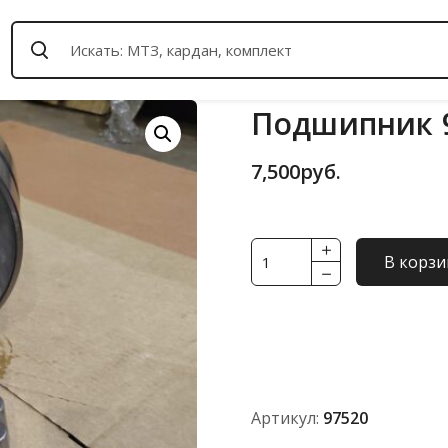
Подшипник 9
7,500
руб.
Количество
В корзи
товара
Подшипник
97520
А
FBC
Артикул:
97520