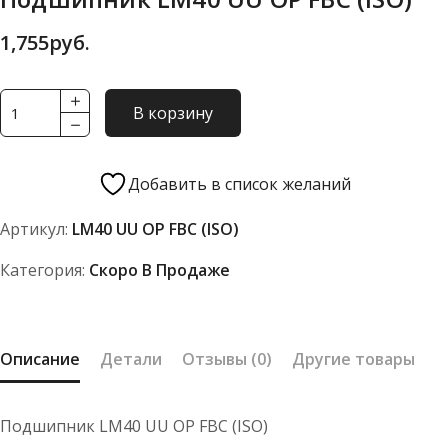
1,755
руб.
Количество
В корзину
товара
Подшипник
LM40
Добавить в список желаний
UU
Артикул:
LM40 UU OP FBC (ISO)
OP
FBC
Категория:
Скоро В Продаже
(ISO)
Описание
Детали
Отзывы (0)
Другие товары
Подшипник LM40 UU OP FBC (ISO)