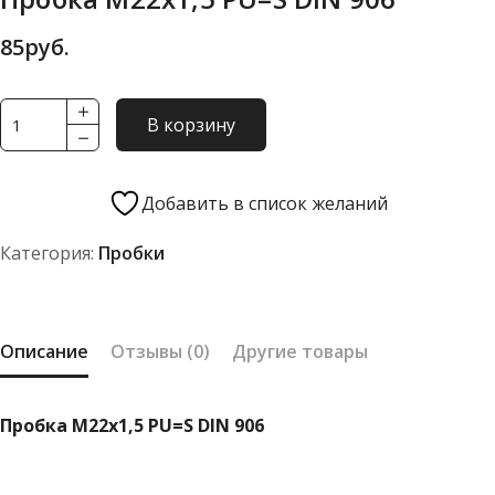
85
руб.
Количество
В корзину
товара
Пробка
М22х1,5
Добавить в список желаний
PU=S
Категория:
Пробки
DIN
906
Описание
Отзывы (0)
Другие товары
Пробка М22х1,5 PU=S DIN 906