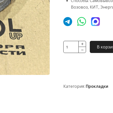
Способы: Самовывоз,
Возовоз, КИТ, Энерг
Количество
В корзи
товара
Прокладка
700А.46.14.101-
2
Категория:
Прокладки