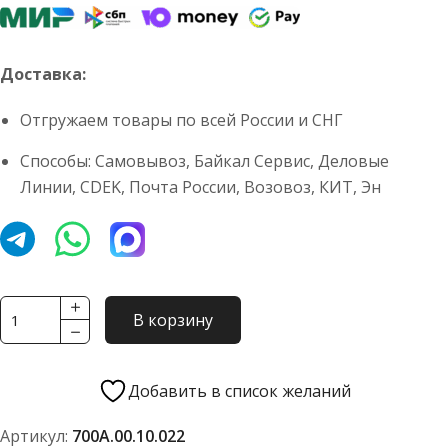
Доставка:
Отгружаем товары по всей России и СНГ
Способы: Самовывоз, Байкал Сервис, Деловые
Линии, CDEK, Почта России, Возовоз, КИТ, Эн
Количество
В корзину
товара
Прокладка
сильфона
Добавить в список желаний
700А.00.10.022
Артикул:
700А.00.10.022