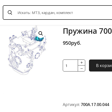
Пружина 700
950
руб.
Количество
В корзи
товара
Пружина
700А.17.00.044
Артикул:
700А.17.00.044