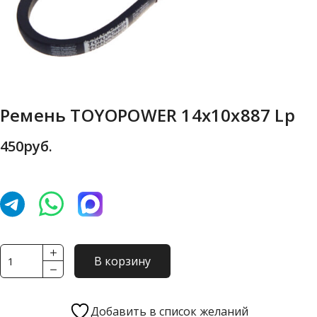
Ремень TOYOPOWER 14x10x887 Lp
450
руб.
Количество
В корзину
товара
Ремень
TOYOPOWER
Добавить в список желаний