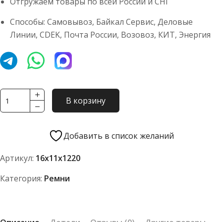
Отгружаем товары по всей России и СНГ
Способы: Самовывоз, Байкал Сервис, Деловые
Линии, CDEK, Почта России, Возовоз, КИТ, Энергия
Количество
В корзину
товара
Ремень
TOYOPOWER
Добавить в список желаний
16x11x1220
Артикул:
16x11x1220
Lp
Категория:
Ремни