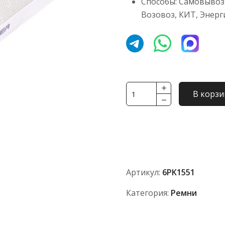
Способы: Самовывоз,
Возовоз, КИТ, Энерг
Количество
В корзи
товара
Ремень
TOYOPOWER
6PK1551
Артикул:
6PK1551
Категория:
Ремни