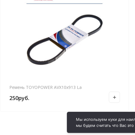
Ремень TOYOPOWER AVX10x913 La
250
руб.
Мы используем куки для наил
мы будем считать что Вас это