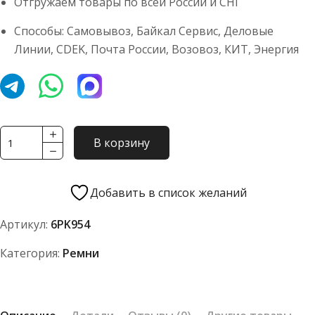
Отгружаем товары по всей России и СНГ
Способы: Самовывоз, Байкал Сервис, Деловые
Линии, CDEK, Почта России, Возовоз, КИТ, Энергия
Количество
В корзину
товара
Ремень
TOYOPOWER
Добавить в список желаний
6PK954
Артикул:
6PK954
Категория:
Ремни