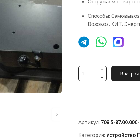
Отгружаем товары по
Способы: Самовывоз,
Возовоз, КИТ, Энерг
Количество
В корзи
товара
Реверсивный
пост
управления
ОПУ
708.5-
Артикул:
708.5-87.00.000-
87.00.000
АО
Категория:
Устройство 