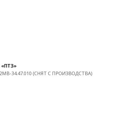
"ПТЗ"
О «ПТЗ»
02МВ-34.47.010 (СНЯТ С ПРОИЗВОДСТВА)