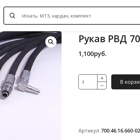
Рукав РВД 70
1,100
руб.
Количество
В корзи
товара
Рукав
РВД
700.46.16.660-
02
Артикул:
700.46.16.660-0