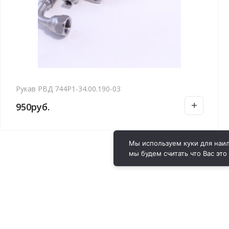
Рукав РВД 744Р1-34.00.190-03
950
руб.
Мы используем куки для наил
мы будем считать что Вас это