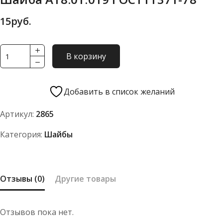
15
руб.
Количество
В корзину
товара
Шайба
А18.01.019
Добавить в список желаний
ГОСТ11371-
Артикул:
2865
78
Категория:
Шайбы
Отзывы (0)
Другие товары
Отзывов пока нет.