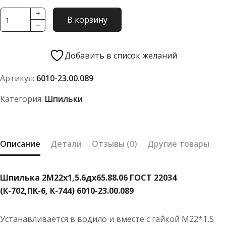
Количество
В корзину
товара
Шпилька
М22*1,5
Добавить в список желаний
(К-702,
Артикул:
6010-23.00.089
ПК-6
744)
Категория:
Шпильки
6010-
2300089
Описание
Детали
Отзывы (0)
Другие товары
Шпилька 2М22х1,5.6дх65.88.06 ГОСТ 22034
(К-702,ПК-6, К-744) 6010-23.00.089
Устанавливается в водило и вместе с гайкой М22*1,5