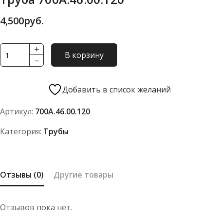
4,500
руб.
Количество
В корзину
товара
Труба
700А.46.00.120
Добавить в список желаний
Артикул:
700А.46.00.120
Категория:
Трубы
Отзывы (0)
Другие товары
Отзывов пока нет.