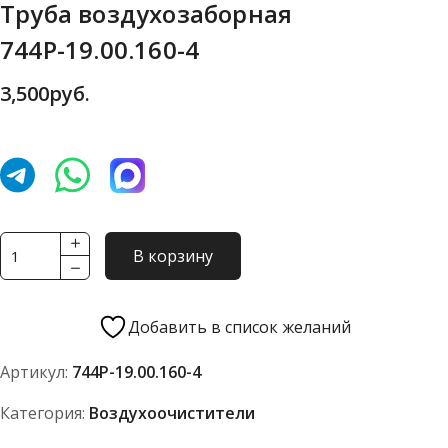
Труба воздухозаборная
744Р-19.00.160-4
3,500
руб.
Количество
В корзину
товара
Труба
воздухозаборная
Добавить в список желаний
744Р-19.00.160-
Артикул:
744Р-19.00.160-4
4
Категория:
Воздухоочистители