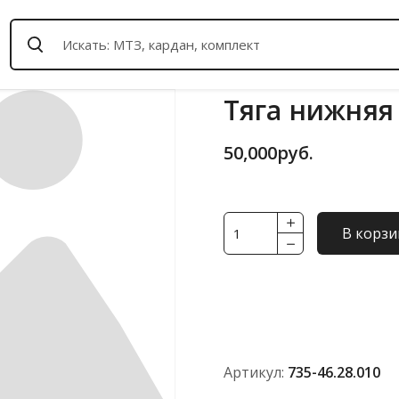
Тяга нижняя 
50,000
руб.
Количество
В корзи
товара
Тяга
нижняя
правая
735-
46.28.010
Артикул:
735-46.28.010