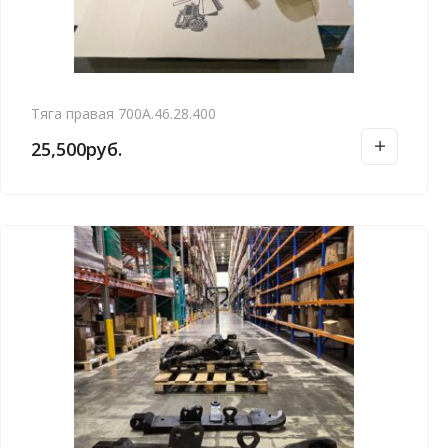
Тяга правая 700А.46.28.400
25,500
руб.