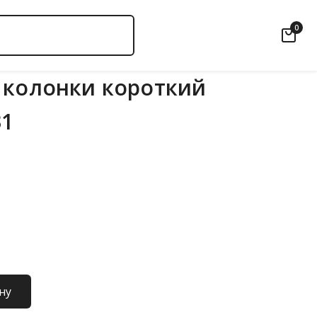
0
 колонки короткий
31
ну