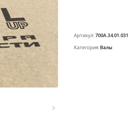
Вал
рулевой
колонки
короткий
700А.34.01.031
Артикул:
700А.34.01.031
Категория:
Валы