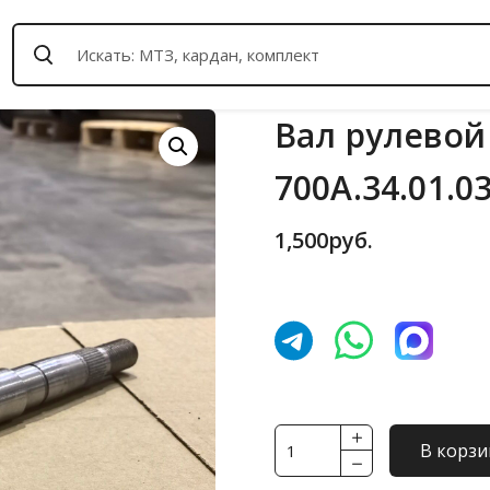
Вал рулевой
700А.34.01.0
1,500
руб.
Количество
В корзи
товара