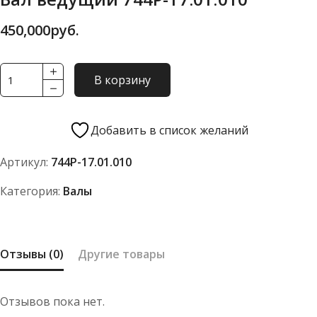
450,000
руб.
Количество
В корзину
товара
Вал
ведущий
Добавить в список желаний
744Р-17.01.010
Артикул:
744Р-17.01.010
Категория:
Валы
Отзывы (0)
Другие товары
Отзывов пока нет.