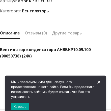
Артикул:
АНВЕ.КР10.09.100
(90050738)
(24V)
Категория:
Вентиляторы
Описание
Отзывы (0)
Другие товары
Вентилятор конденсатора АНВЕ.КР10.09.100
(90050738) (24V)
Мы используем куки для наилучшего
представления нашего сайта. Если Вы продолжите
использовать сайт, мы будем считать что Вас это
устраивает.
Хорошо