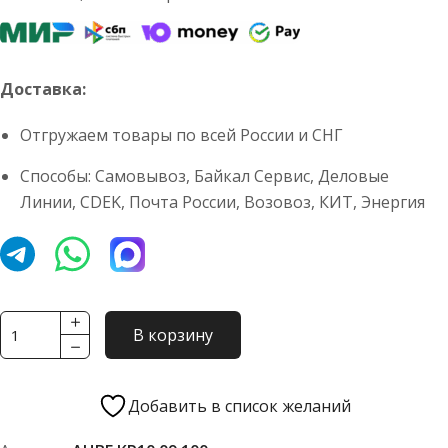
Доставка:
Отгружаем товары по всей России и СНГ
Способы: Самовывоз, Байкал Сервис, Деловые
Линии, CDEK, Почта России, Возовоз, КИТ, Энергия
Количество
В корзину
товара
Вентилятор
конденсатора
Добавить в список желаний
АНВЕ.КР10.09.100