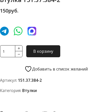
150
руб.
Количество
В корзину
товара
Втулка
151.37.384-
Добавить в список желаний
2
Артикул:
151.37.384-2
Категория:
Втулки