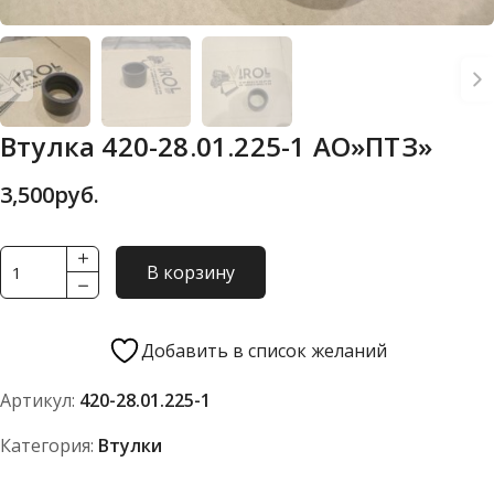
Втулка 420-28.01.225-1 АО»ПТЗ»
3,500
руб.
Количество
В корзину
товара
Втулка
420-
Добавить в список желаний
28.01.225-
Артикул:
420-28.01.225-1
1
АО"ПТЗ"
Категория:
Втулки