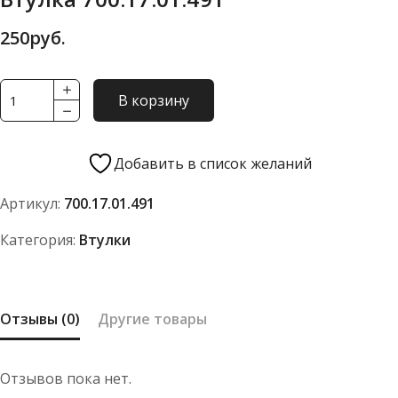
250
руб.
Количество
В корзину
товара
Втулка
700.17.01.491
Добавить в список желаний
Артикул:
700.17.01.491
Категория:
Втулки
Отзывы (0)
Другие товары
Отзывов пока нет.