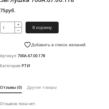
75
руб.
Количество
В корзину
товара
Заглушка
700А.67.00.178
Добавить в список желаний
Артикул:
700А.67.00.178
Категория:
РТИ
Отзывы (0)
Другие товары
Отзывов пока нет.