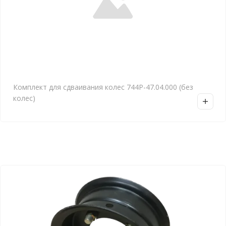
Комплект для сдваивания колес 744Р-47.04.000 (без
колес)