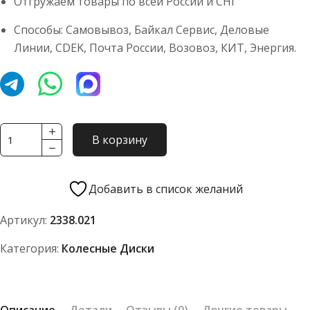
Отгружаем товары по всей России и СНГ
Способы: Самовывоз, Байкал Сервис, Деловые
Линии, CDEK, Почта России, Возовоз, КИТ, Энергия.
Количество
В корзину
товара
Диск
колеса
Добавить в список желаний
DW23Bx38
Артикул:
2338.021
2338.021
Категория:
Колесные Диски