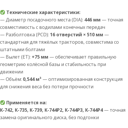
Технические характеристики:
— Диаметр посадочного места (DIA):
446 мм
— точная
совместимость с водилами конечных передач
— Разболтовка (PCD):
16 отверстий × 510 мм
—
стандартная для тяжёлых тракторов, совместима со
штатными болтами
— Вылет (ET):
+75 мм
— обеспечивает правильную
геометрию колёсной базы и стабильность при
движении
— Объём:
0,544 м³
— оптимизированная конструкция
для снижения веса без потери прочности
Применяется на:
К-742, К-735, К-739, К-744Р2, К-744Р3, К-744Р4
— точная
замена оригинального диска, без подгонки