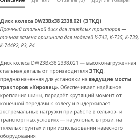
Описание
Детали
Отзывы (0)
Другие товары
Диск колеса DW23Bx38 2338.021 (ЗТКД)
Прочный стальной диск для тяжёлых тракторов —
точная замена оригинала для моделей К-742, К-735, К-739,
К-744Р2, Р3, Р4
Диск колеса DW23Bx38 2338.021 — высоконагруженная
стальная деталь от производителя
ЗТКД
,
предназначенная для установки на
ведущие мосты
тракторов «Кировец»
. Обеспечивает надёжное
крепление шины, передаёт крутящий момент от
конечной передачи к колесу и выдерживает
экстремальные нагрузки при работе в сельхоз- и
транспортных условиях — на уклонах, в грязи, на
тяжёлых грунтах и при использовании навесного
оборудования.