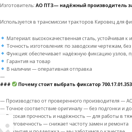
Изготовитель:
АО ПТЗ— надёжный производитель за
Используется в трансмиссии тракторов Кировец для ф
Материал: высококачественная сталь, устойчивая к 
Точность изготовления: по заводским чертежам, бе
Функция: обеспечивает надёжную фиксацию узлов, 
Гарантия на товар
В наличии — оперативная отправка
—
###
Почему стоит выбрать фиксатор 700.17.01.353
— Производство от проверенного производителя — А
— Точное соответствие оригиналу — без подгонки и д
— Высокая прочность и надёжность — для работы в тяж
— Долговечность — снижает частоту замен и ремонта
— Гарантия и поддержка — мы заботимся о качестве