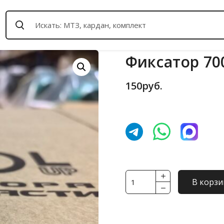
Фиксатор 700
150
руб.
Количество
В корзи
товара
Фиксатор
700.17.01.353