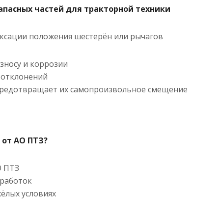
пасных частей для тракторной техники
иксации положения шестерён или рычагов
износу и коррозии
з отклонений
предотвращает их самопроизвольное смещение
 от АО ПТЗ?
О ПТЗ
оработок
ёлых условиях