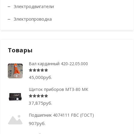
Электродвигатели
Электропроводка
Товары
Вал карданный 420-22.05.000
Оценка
5.00
из 5
45,000
руб.
Щиток приборов МТЗ-80 МК
Оценка
5.00
из 5
37,875
руб.
Подшипник 4074111 FBC (ГОСТ)
907
руб.