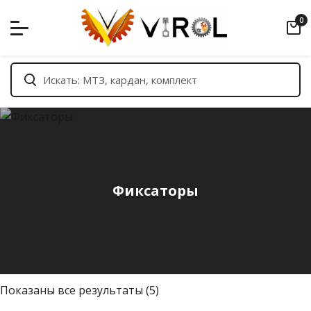
Skip
0
to
content
Фиксаторы
С
Показаны все результаты (5)
о