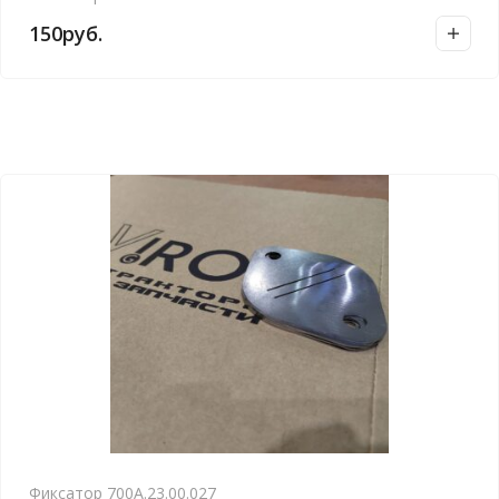
а
150
руб.
в
н
и
е
Фиксатор 700А.23.00.027