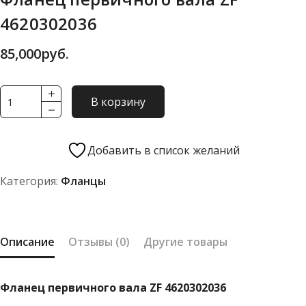
4620302036
85,000
руб.
Количество
В корзину
товара
Фланец
первичного
Добавить в список желаний
вала
Категория:
Фланцы
ZF
4620302036
Описание
Отзывы (0)
Другие товары
Фланец первичного вала ZF 4620302036