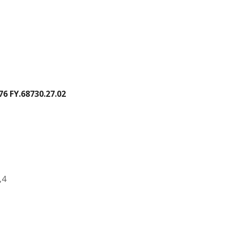
12мм]
H76
FY.68730.27.02
6 FY.68730.27.02
,4