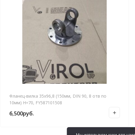
Фланец-вилка 35х96,8 (150мм, DIN 90, 8 отв по
10мм) H=70, FY587101508
6,500
руб.
Мы используем куки для наил