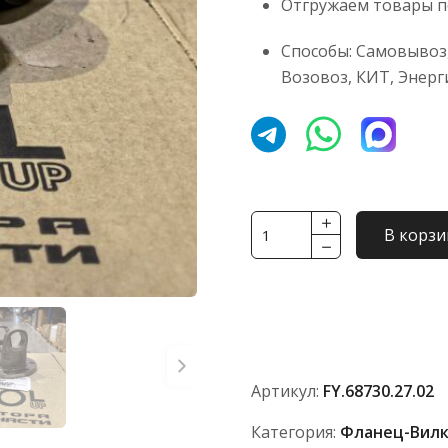
Отгружаем товары по
Способы: Самовывоз,
Возовоз, КИТ, Энерг
Количество
В корзи
товара
Фланец-
вилка
34,9x106,4
[150,
DIN90,
Артикул:
FY.68730.27.02
8отв
по
Категория:
Фланец-Вил