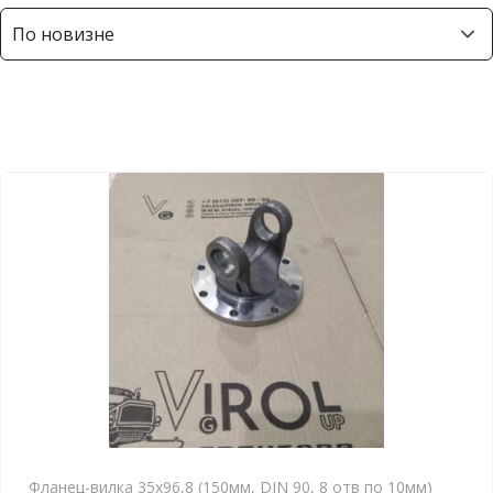
р
т
и
р
о
в
к
а
:
с
а
м
ы
е
н
е
д
Фланец-вилка 35х96,8 (150мм, DIN 90, 8 отв по 10мм)