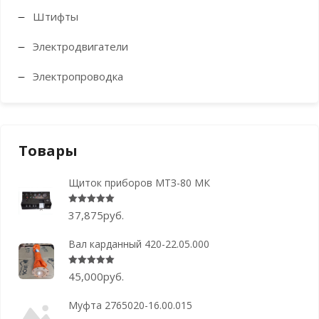
Штифты
Электродвигатели
Электропроводка
Товары
Щиток приборов МТЗ-80 МК
Оценка
5.00
из 5
37,875
руб.
Вал карданный 420-22.05.000
Оценка
5.00
из 5
45,000
руб.
Муфта 2765020-16.00.015