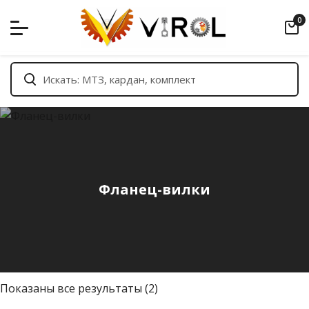
Skip
0
to
content
Фланец-вилки
С
Показаны все результаты (2)
о