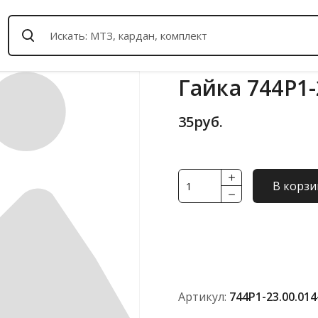
Гайка 744Р1-
35
руб.
Количество
В корзи
товара
Гайка
744Р1-
23.00.014-
1
Артикул:
744Р1-23.00.014