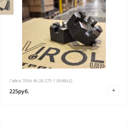
Гайка 700А.46.28.275-1 (М48х2)
225
руб.