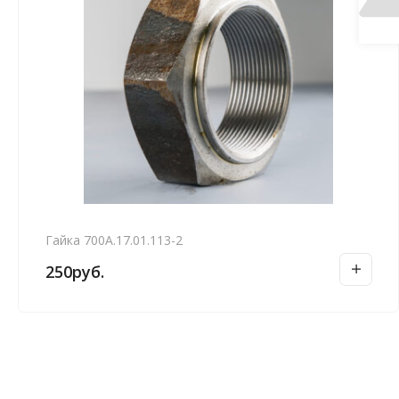
Гайка 700А.17.01.113-2
250
руб.