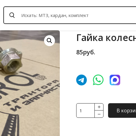
Гайка колесн
85
руб.
Количество
В корзи
товара
Гайка
колесная