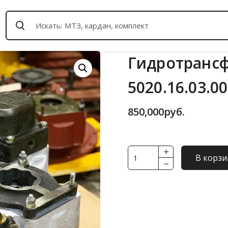
Гидротрансф
5020.16.03.0
850,000
руб.
Количество
В корзи
товара
Гидротрансформатор
(ГТР)
ТМЗ
5020.16.03.000-