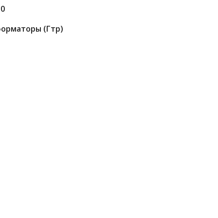
10
орматоры (гтр)